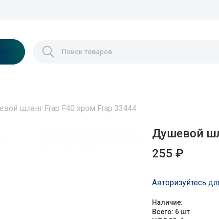
лог
вой шланг Frap F40 хром Frap 33444
Душевой шл
255 ₽
Авторизуйтесь дл
Наличие:
Всего: 6 шт