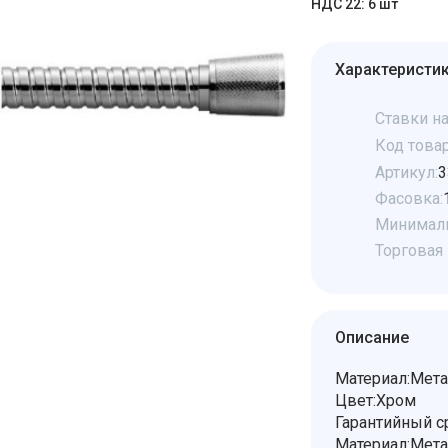
НДС 22: 6 шт
Характеристи
Ставки на
Код товар
Артикул:
3
Фасовка:
Минималь
Торговая 
Описание
Материал:Мет
Цвет:Хром
Гарантийный ср
Материал:Мет