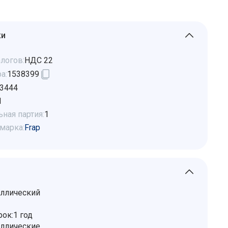
ки
логов:
НДС 22
а:
1538399
3444
1
ная партия:
1
марка:
Frap
аллический
ок:1 год
аллические