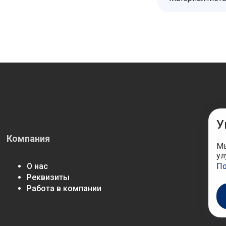
У
Компания
М
Мы
ул
О нас
По
Реквизиты
Работа в компании