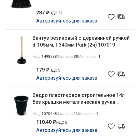
287 ₽
НДС 22
Авторизуйтесь для заказа
Вантуз резиновый с деревянной ручкой
d-105мм, l-340мм Park (2ч) 107019
Код:
1498288
Фасовка
30
Мин заказ:
1
179 ₽
НДС 5
Авторизуйтесь для заказа
Ведро пластиковое строительное 14л
без крышки металлическая ручка
черный Агропласт У3002
Код:
1070648
Фасовка
1
Мин заказ:
1
110.40 ₽
НДС 5
Авторизуйтесь для заказа