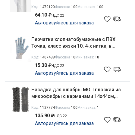
23кг, Беларусь БЗПИ
Код:
1479120
Фасовка
100
Мин заказ:
100
64.10 ₽
НДС 22
Авторизуйтесь для заказа
Перчатки хлопчатобумажные с ПВХ
Точка, класс вязки 10, 4-х нитка, в
ассортименте Мир и Стандарт
Код:
1407488
Фасовка
10
Мин заказ:
10
15.30 ₽
НДС 22
Авторизуйтесь для заказа
Насадка для швабры МОП плоская из
микрофибры с карманами 14х44см,
размер рамки 9х39,5см Лапша Рыжий
Код:
1127774
Фасовка
100
Мин заказ:
1
кот MopM4-HС/007200
135.90 ₽
НДС 22
Авторизуйтесь для заказа