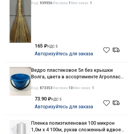
Код:
939956
Фасовка
1
Мин заказ:
1
165 ₽
НДС 5
Авторизуйтесь для заказа
Ведро пластиковое 5л без крышки
Волга, цвета в ассортименте Агропласт
БК0035
Код:
873353
Фасовка
10
Мин заказ:
1
73.90 ₽
НДС 5
Авторизуйтесь для заказа
Пленка полиэтиленовая 100 микрон
1,0м х 4 100м, рукав сложенный вдвое,