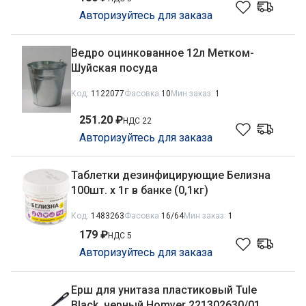
Авторизуйтесь для заказа
Ведро оцинкованное 12л Метком-
Шуйская посуда
Код:
1122077
Фасовка
10
Мин заказ:
1
251.20 ₽
НДС 22
Авторизуйтесь для заказа
Таблетки дезинфицирующие Белизна
100шт. х 1г в банке (0,1кг)
Код:
1483263
Фасовка
16/64
Мин заказ:
1
179 ₽
НДС 5
Авторизуйтесь для заказа
Ерш для унитаза пластиковый Tule
Black, черный Homver 221302630/01