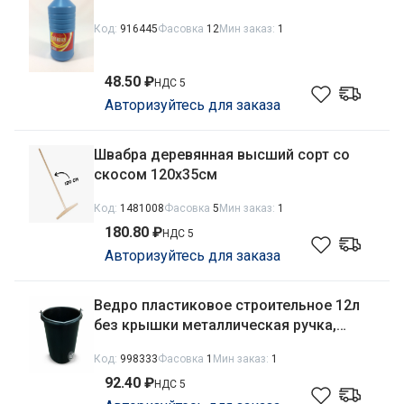
Код:
916445
Фасовка
12
Мин заказ:
1
48.50 ₽
НДС 5
Авторизуйтесь для заказа
Швабра деревянная высший сорт со
скосом 120х35см
Код:
1481008
Фасовка
5
Мин заказ:
1
180.80 ₽
НДС 5
Авторизуйтесь для заказа
Ведро пластиковое строительное 12л
без крышки металлическая ручка,
черный Агропласт У3001
Код:
998333
Фасовка
1
Мин заказ:
1
92.40 ₽
НДС 5