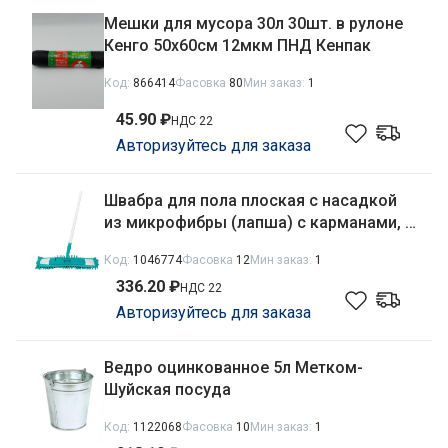
Мешки для мусора 30л 30шт. в рулоне
Кенго 50х60см 12мкм ПНД Кенпак
Код:
866414
Фасовка
80
Мин заказ:
1
45.90 ₽
НДС 22
Авторизуйтесь для заказа
Швабра для пола плоская с насадкой
из микрофибры (лапша) с карманами, с
телескопической металлической
Код:
1046774
Фасовка
12
Мин заказ:
1
ручкой, бирюзовый Рыжий кот
336.20 ₽
MopM4/310416
НДС 22
Авторизуйтесь для заказа
Ведро оцинкованное 5л Метком-
Шуйская посуда
Код:
1122068
Фасовка
10
Мин заказ:
1