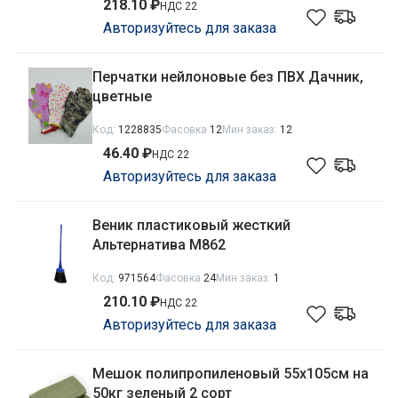
218.10 ₽
НДС 22
Авторизуйтесь для заказа
Перчатки нейлоновые без ПВХ Дачник,
цветные
Код:
1228835
Фасовка
12
Мин заказ:
12
46.40 ₽
НДС 22
Авторизуйтесь для заказа
Веник пластиковый жесткий
Альтернатива М862
Код:
971564
Фасовка
24
Мин заказ:
1
210.10 ₽
НДС 22
Авторизуйтесь для заказа
Мешок полипропиленовый 55х105см на
50кг зеленый 2 сорт