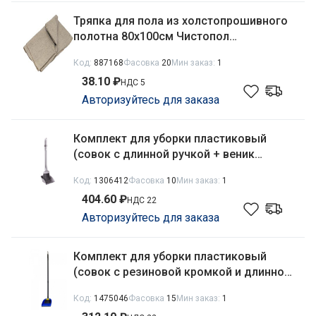
Тряпка для пола из холстопрошивного
полотна 80х100см Чистопол
Кинешемская текстильная компания
Код:
887168
Фасовка
20
Мин заказ:
1
38.10 ₽
НДС 5
Авторизуйтесь для заказа
Комплект для уборки пластиковый
(совок с длинной ручкой + веник
жесткий) Ленивка Комфорт №1
Код:
1306412
Фасовка
10
Мин заказ:
1
Альтернатива М1191
404.60 ₽
НДС 22
Авторизуйтесь для заказа
Комплект для уборки пластиковый
(совок с резиновой кромкой и длинной
ручкой + щетка) Ленивка Люси Мульти-
Код:
1475046
Фасовка
15
Мин заказ:
1
Пласт 2000 962830