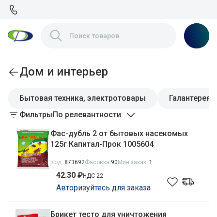
Дом и интерьер
Бытовая техника, электротовары
Галантерея
Фильтры
По релевантности
Фас-дубль 2 от бытовых насекомых
125г Капитал-Прок 1005604
Код:
873692
Фасовка
90
Мин заказ:
1
42.30 ₽
НДС 22
Авторизуйтесь для заказа
Брикет тесто для уничтожения