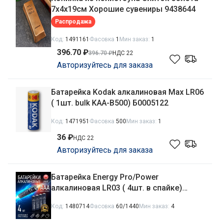
7х4х19см Хорошие сувениры 9438644
Распродажа
Код:
1491161
Фасовка
1
Мин заказ:
1
396.70 ₽
396.70 ₽
НДС 22
Авторизуйтесь для заказа
Батарейка Kodak алкалиновая Max LR06
( 1шт. bulk KAA-B500) Б0005122
Код:
1471951
Фасовка
500
Мин заказ:
1
36 ₽
НДС 22
Авторизуйтесь для заказа
Батарейка Energy Pro/Power
алкалиновая LR03 ( 4шт. в спайке)
104402
Код:
1480714
Фасовка
60/1440
Мин заказ:
4