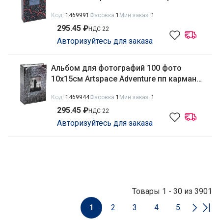
PA_22299 324607
Код:
1469991
Фасовка
1
Мин заказ:
1
295.45 ₽
НДС 22
Авторизуйтесь для заказа
Альбом для фотографий 100 фото
10х15см Artspace Adventure пп карман
PA_22303 324611
Код:
1469944
Фасовка
1
Мин заказ:
1
295.45 ₽
НДС 22
Авторизуйтесь для заказа
Товары 1 - 30 из 3901
1
2
3
4
5