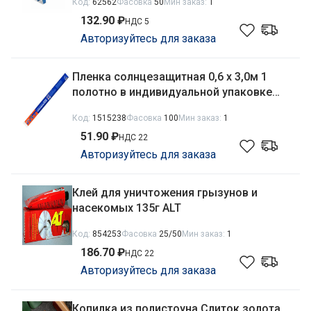
Код:
62562
Фасовка
50
Мин заказ:
1
132.90 ₽
НДС 5
Авторизуйтесь для заказа
Пленка солнцезащитная 0,6 х 3,0м 1
полотно в индивидуальной упаковке
4Walls PSZ603K
Код:
1515238
Фасовка
100
Мин заказ:
1
51.90 ₽
НДС 22
Авторизуйтесь для заказа
Клей для уничтожения грызунов и
насекомых 135г ALT
Код:
854253
Фасовка
25/50
Мин заказ:
1
186.70 ₽
НДС 22
Авторизуйтесь для заказа
Копилка из полистоуна Слиток золота