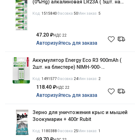
(0%Hg) алкалиновая LR23A ( 5шт. на
блистере)
Код:
1515840
Фасовка
50
Мин заказ:
5
47.20 ₽
НДС 22
Авторизуйтесь для заказа
Аккумулятор Energy Eco R3 900mAh (
2шт. на блистере) NIMH-900-
HR03/2B/104987
Код:
1491577
Фасовка
24
Мин заказ:
2
118.40 ₽
НДС 22
Авторизуйтесь для заказа
Зерно для уничтожения крыс и мышей
Зоокумарин + 400г Rubit
Код:
1180388
Фасовка
25
Мин заказ:
1
69.70 ₽
НДС 22