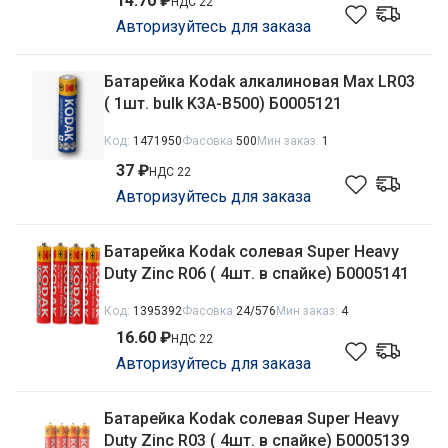
14.70 ₽
НДС 22
Авторизуйтесь для заказа
Батарейка Kodak алкалиновая Max LR03
( 1шт. bulk K3A-B500) Б0005121
Код:
1471950
Фасовка
500
Мин заказ:
1
37 ₽
НДС 22
Авторизуйтесь для заказа
Батарейка Kodak солевая Super Heavy
Duty Zinc R06 ( 4шт. в спайке) Б0005141
Код:
1395392
Фасовка
24/576
Мин заказ:
4
16.60 ₽
НДС 22
Авторизуйтесь для заказа
Батарейка Kodak солевая Super Heavy
Duty Zinc R03 ( 4шт. в спайке) Б0005139