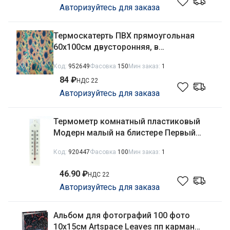
Авторизуйтесь для заказа
Термоскатерть ПВХ прямоугольная
60х100см двусторонняя, в
ассортименте
Код:
952649
Фасовка
150
Мин заказ:
1
84 ₽
НДС 22
Авторизуйтесь для заказа
Термометр комнатный пластиковый
Модерн малый на блистере Первый
термометровый завод ТБ-189/473-004
Код:
920447
Фасовка
100
Мин заказ:
1
46.90 ₽
НДС 22
Авторизуйтесь для заказа
Альбом для фотографий 100 фото
10х15см Artspace Leaves пп карман