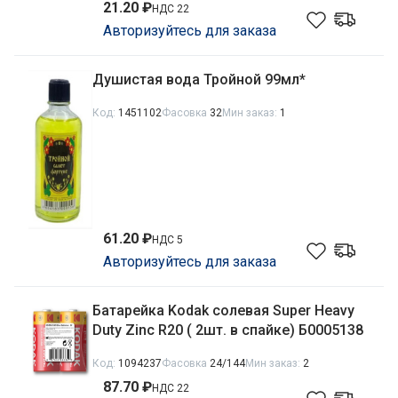
21.20 ₽
НДС 22
Авторизуйтесь для заказа
Душистая вода Тройной 99мл*
Код:
1451102
Фасовка
32
Мин заказ:
1
61.20 ₽
НДС 5
Авторизуйтесь для заказа
Батарейка Kodak солевая Super Heavy
Duty Zinc R20 ( 2шт. в спайке) Б0005138
Код:
1094237
Фасовка
24/144
Мин заказ:
2
87.70 ₽
НДС 22