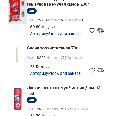
грызунов Гремучая смесь 200г
Хит
Код:
1122284
Фасовка
50
Мин заказ:
1
69.80 ₽
НДС 22
Авторизуйтесь для заказа
Свеча хозяйственная 70г
Код:
1389221
Фасовка
200
Мин заказ:
1
25 ₽
НДС 22
Авторизуйтесь для заказа
Липкая лента от мух Чистый Дом 02-
188
Хит
Код:
143963
Фасовка
120/1440
Мин заказ:
1