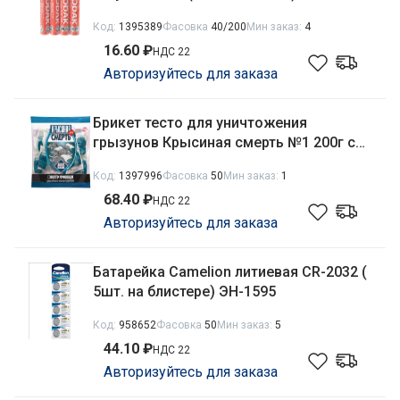
Код:
1395389
Фасовка
40/200
Мин заказ:
4
16.60 ₽
НДС 22
Авторизуйтесь для заказа
Брикет тесто для уничтожения
грызунов Крысиная смерть №1 200г с
мумифицирующим эффектом Tigard
Код:
1397996
Фасовка
50
Мин заказ:
1
68.40 ₽
НДС 22
Авторизуйтесь для заказа
Батарейка Camelion литиевая CR-2032 (
5шт. на блистере) ЭН-1595
Код:
958652
Фасовка
50
Мин заказ:
5
44.10 ₽
НДС 22
Авторизуйтесь для заказа