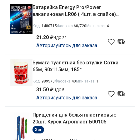
Батарейка Energy Pro/Power
алкалиновая LR06 ( 4шт. в спайке)
104401
Код:
1480715
Фасовка
60/720
Мин заказ:
4
21.20 ₽
НДС 22
Авторизуйтесь для заказа
Бумага туалетная без втулки Сотка
65м, 90х115мм, 185г
Код:
989570
Фасовка
40
Мин заказ:
1
31.50 ₽
НДС 5
Авторизуйтесь для заказа
Прищепки для белья пластиковые
20шт. Курск Агропласт Б00105
Хит