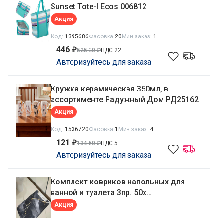
Sunset Tote-I Ecos 006812
Акция
Код:
1395686
Фасовка
20
Мин заказ:
1
446 ₽
525.20 ₽
НДС 22
Авторизуйтесь для заказа
Кружка керамическая 350мл, в
ассортименте Радужный Дом РД25162
Акция
Код:
1536720
Фасовка
1
Мин заказ:
4
121 ₽
134.50 ₽
НДС 5
Авторизуйтесь для заказа
Комплект ковриков напольных для
ванной и туалета 3пр. 50х
80см/40х50см/45х40см, велюр, кант, в
Акция
ассортименте Радужный Дом РД25612