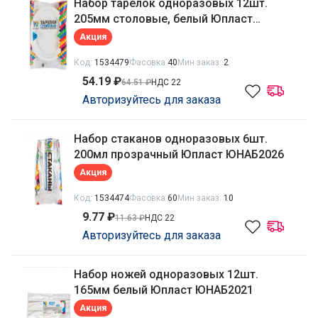
Набор тарелок одноразовых 12шт.
205мм столовые, белый Юпласт
ЮНАБ2029
Акция
Код:
1534479
Фасовка
40
Мин заказ:
2
54.19 ₽
64.51 ₽
НДС 22
Авторизуйтесь для заказа
Набор стаканов одноразовых 6шт.
200мл прозрачный Юпласт ЮНАБ2026
Акция
Код:
1534474
Фасовка
60
Мин заказ:
10
9.77 ₽
11.63 ₽
НДС 22
Авторизуйтесь для заказа
Набор ножей одноразовых 12шт.
165мм белый Юпласт ЮНАБ2021
Акция