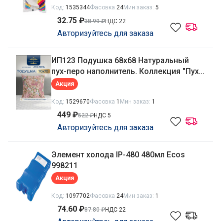
Код:
1535344
Фасовка
24
Мин заказ:
5
32.75 ₽
38.99 ₽
НДС 22
Авторизуйтесь для заказа
ИП123 Подушка 68х68 Натуральный
пух-перо наполнитель. Коллекция "Пух-
перо" Империя пуха ИП123
Акция
Код:
1529670
Фасовка
1
Мин заказ:
1
449 ₽
522 ₽
НДС 5
Авторизуйтесь для заказа
Элемент холода IP-480 480мл Ecos
998211
Акция
Код:
1097702
Фасовка
24
Мин заказ:
1
74.60 ₽
87.80 ₽
НДС 22