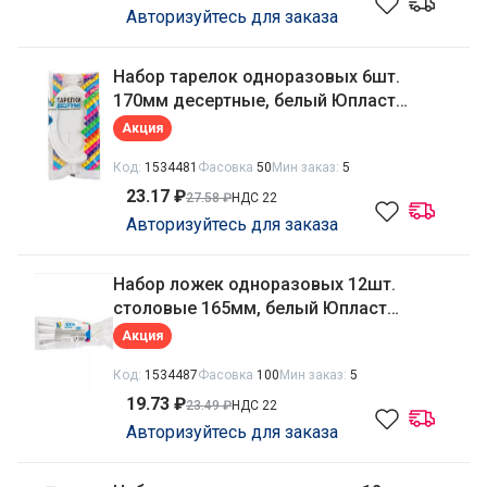
Авторизуйтесь для заказа
Набор тарелок одноразовых 6шт.
170мм десертные, белый Юпласт
ЮНАБ2028
Акция
Код:
1534481
Фасовка
50
Мин заказ:
5
23.17 ₽
27.58 ₽
НДС 22
Авторизуйтесь для заказа
Набор ложек одноразовых 12шт.
столовые 165мм, белый Юпласт
ЮНАБ2022
Акция
Код:
1534487
Фасовка
100
Мин заказ:
5
19.73 ₽
23.49 ₽
НДС 22
Авторизуйтесь для заказа