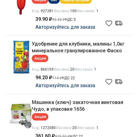
Акция
Хит
Лидер продаж
Код:
927281
Фасовка
100
Мин заказ:
1
39.90 ₽
45.40 ₽
НДС 5
Авторизуйтесь для заказа
Удобрение для клубники, малины 1,0кг
минеральное гранулированное Фаско
Акция
Код:
866159
Фасовка
20
Мин заказ:
1
94.20 ₽
114 ₽
НДС 22
Авторизуйтесь для заказа
Машинка (ключ) закаточная винтовая
Чудо, в упаковке 1656
Акция
Код:
1272080
Фасовка
20
Мин заказ:
1
361.60 ₽
425.50 ₽
НДС 22