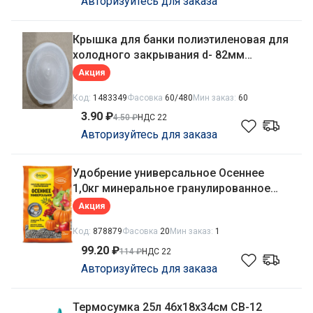
Авторизуйтесь для заказа
Крышка для банки полиэтиленовая для
холодного закрывания d- 82мм
глубокая прозрачная Пласт-Сервис
Акция
Код:
1483349
Фасовка
60/480
Мин заказ:
60
3.90 ₽
4.50 ₽
НДС 22
Авторизуйтесь для заказа
Удобрение универсальное Осеннее
1,0кг минеральное гранулированное
Фаско
Акция
Код:
878879
Фасовка
20
Мин заказ:
1
99.20 ₽
114 ₽
НДС 22
Авторизуйтесь для заказа
Термосумка 25л 46х18х34см CB-12