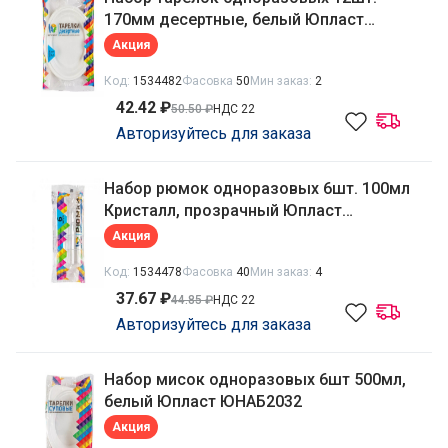
170мм десертные, белый Юпласт
ЮНАБ2058
Акция
Код:
1534482
Фасовка
50
Мин заказ:
2
42.42 ₽
50.50 ₽
НДС 22
Авторизуйтесь для заказа
Набор рюмок одноразовых 6шт. 100мл
Кристалл, прозрачный Юпласт
ЮНАБ2040
Акция
Код:
1534478
Фасовка
40
Мин заказ:
4
37.67 ₽
44.85 ₽
НДС 22
Авторизуйтесь для заказа
Набор мисок одноразовых 6шт 500мл,
белый Юпласт ЮНАБ2032
Акция