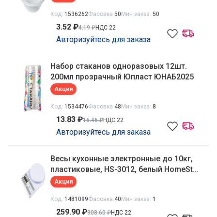
Код:
1536262
Фасовка
50
Мин заказ:
50
3.52 ₽
4.19 ₽
НДС 22
Авторизуйтесь для заказа
Набор стаканов одноразовых 12шт.
200мл прозрачный Юпласт ЮНАБ2025
Акция
Код:
1534476
Фасовка
48
Мин заказ:
8
13.83 ₽
16.46 ₽
НДС 22
Авторизуйтесь для заказа
Весы кухонные электронные до 10кг,
пластиковые, HS-3012, белый HomeStar
104931
Акция
Код:
1481099
Фасовка
40
Мин заказ:
1
259.90 ₽
308.60 ₽
НДС 22