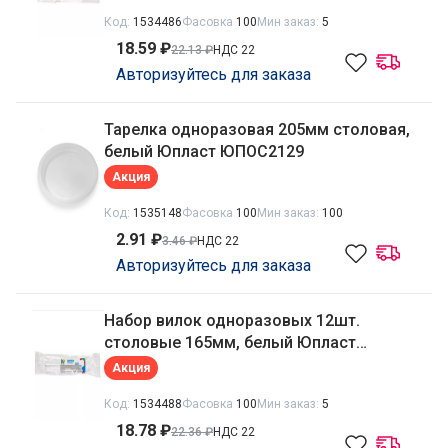
Код:
1534486
Фасовка
100
Мин заказ:
5
18.59 ₽
22.13 ₽
НДС 22
Авторизуйтесь для заказа
Тарелка одноразовая 205мм столовая,
белый Юпласт ЮПОС2129
Акция
Код:
1535148
Фасовка
100
Мин заказ:
100
2.91 ₽
3.46 ₽
НДС 22
Авторизуйтесь для заказа
Набор вилок одноразовых 12шт.
столовые 165мм, белый Юпласт
ЮНАБ2020
Акция
Код:
1534488
Фасовка
100
Мин заказ:
5
18.78 ₽
22.36 ₽
НДС 22