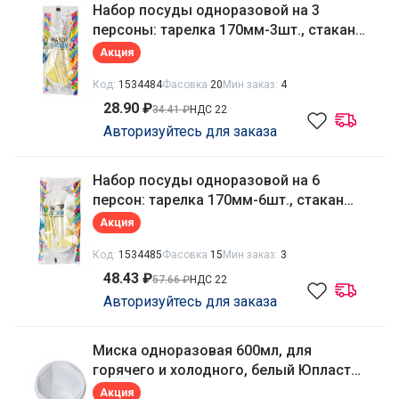
Набор посуды одноразовой на 3
персоны: тарелка 170мм-3шт., стакан
100мл-3шт., стакан 200мл-3шт., вилка
Акция
165мм-3шт., салфетки-3шт. Юпласт
Код:
1534484
Фасовка
20
Мин заказ:
4
ЮНАБ2041
28.90 ₽
34.41 ₽
НДС 22
Авторизуйтесь для заказа
Набор посуды одноразовой на 6
персон: тарелка 170мм-6шт., стакан
100мл-6шт., стакан 200мл-6шт., вилка
Акция
165мм-6шт., салфетки-6шт. Юпласт
Код:
1534485
Фасовка
15
Мин заказ:
3
ЮНАБ2031
48.43 ₽
57.66 ₽
НДС 22
Авторизуйтесь для заказа
Миска одноразовая 600мл, для
горячего и холодного, белый Юпласт
ЮПОС00026
Акция